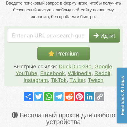
Введите поисковый запрос в форму ниже, чтобы получить
безопасный доступ к любому веб-сайту по вашему
желанию, без проблем и быстро.
Идти!
Premium
Быстрые ссылки:
DuckDuckGo
,
Google
,
YouTube
,
Facebook
,
Wikipedia
,
Reddit
,
Feedback & Ideas
Instagram
,
TikTok
,
Twitter
,
Twitch
Share
Twitter
WhatsApp
Telegram
Reddit
Pinterest
LinkedIn
Copy
Link
Бесплатный прокси для любого
устройства