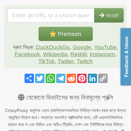
যাওয়া!
Premium
Feedback & Ideas
দ্রুত লিঙ্ক:
DuckDuckGo
,
Google
,
YouTube
,
Facebook
,
Wikipedia
,
Reddit
,
Instagram
,
TikTok
,
Twitter
,
Twitch
Share
Twitter
WhatsApp
Telegram
Reddit
Pinterest
LinkedIn
Copy
Link
যেকোনো ডিভাইসের জন্য বিনামূল্যে প্রক্সি
CroxyProxy আধুনিক ওয়েব অ্যাপ্লিকেশনগুলিকে নির্বিঘ্নে সমর্থন করার জন্য উন্নত
প্রযুক্তি নিয়োগ করে। অন্যান্য অনলাইন প্রক্সিগুলির মতো, এটি ওয়েবসাইটগুলিকে
ব্যাহত করে না এবং ভিডিও এবং অডিও স্ট্রিমিং, গুগল এবং ইউটিউবের মতো বিভিন্ন