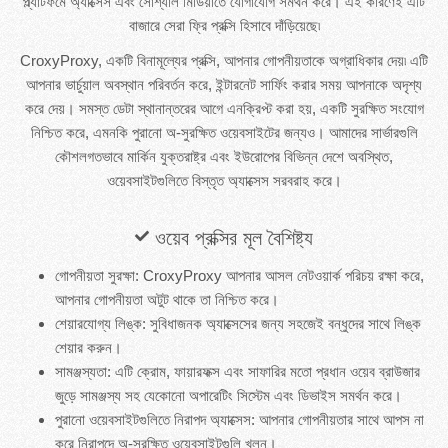
প্ল্যাটফর্মে অ্যাক্সেস এবং সোশ্যাল মিডিয়াতে যোগাযোগ সমর্থন করে। এই কারণেই এটি
বাজারে সেরা ফ্রি প্রক্সি হিসাবে দাঁড়িয়েছে৷
CroxyProxy, একটি বিনামূল্যের প্রক্সি, আপনার গোপনীয়তাকে অগ্রাধিকার দেয়৷ এটি
আপনার ভার্চুয়াল অবস্থান পরিবর্তন করে, ইন্টারনেট সার্ফিং করার সময় আপনাকে অদৃশ্য
করে দেয়। সমস্ত ডেটা স্থানান্তরের আগে এনক্রিপ্ট করা হয়, একটি সুরক্ষিত সংযোগ
নিশ্চিত করে, এমনকি পুরানো অ-সুরক্ষিত ওয়েবসাইটের জন্যও। আমাদের সার্ভারগুলি
কৌশলগতভাবে মার্কিন যুক্তরাষ্ট্র এবং ইউরোপের বিভিন্ন দেশে অবস্থিত,
ওয়েবসাইটগুলিতে বিস্তৃত অ্যাক্সেস সরবরাহ করে।
ওয়েব প্রক্সির মূল বৈশিষ্ট্য
গোপনীয়তা সুরক্ষা: CroxyProxy আপনার আসল নেটওয়ার্ক পরিচয় রক্ষা করে,
আপনার গোপনীয়তা অটুট থাকে তা নিশ্চিত করে।
শেয়ারযোগ্য লিঙ্ক: সুবিধাজনক অ্যাক্সেসের জন্য সহজেই বন্ধুদের সাথে লিঙ্ক
শেয়ার করুন।
সামঞ্জস্যতা: এটি ক্রোম, ফায়ারফক্স এবং সাফারির মতো প্রধান ওয়েব ব্রাউজার
জুড়ে সামঞ্জস্য সহ যেকোনো অপারেটিং সিস্টেম এবং ডিভাইস সমর্থন করে।
পুরানো ওয়েবসাইটগুলিতে নিরাপদ অ্যাক্সেস: আপনার গোপনীয়তার সাথে আপস না
করে নিরাপদে অ-সুরক্ষিত ওয়েবসাইটগুলি খুলুন।