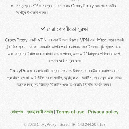
বিনামূল্যের মৌলিক সংস্করণ: বিনা খরচে CroxyProxy-এর প্রয়োজনীয়
বৈশিষ্ট্য উপভোগ করুন।
সেরা গোপনীয়তা সুরক্ষা
CroxyProxy একটি VPN এর একটি ভাল বিকল্প। VPN এর বিপরীতে, ওয়েব প্রক্সি
ট্র্যাফিক লুকানো থাকে। এমনকি আপনি প্রক্সির মাধ্যমে একটি ওয়েব পৃষ্ঠা খুলতে পারেন
এবং অন্যান্য ট্রাফিককে সরাসরি রাখতে পারেন, এবং এটি বিনামূল্যে পরিষেবার অংশ,
আপনার অর্থ সাশ্রয় করে৷
CroxyProxy ব্যবহারকারী-বান্ধব; কোন ডাউনলোড বা ব্রাউজার কনফিগারেশন
প্রয়োজন হয় না. এটি উইন্ডোজ ডেস্কটপ, অ্যান্ড্রয়েড ডিভাইস, ক্রোমবুক এবং আরও
অনেক কিছু সহ বিভিন্ন ডিভাইস এবং অপারেটিং সিস্টেম সমর্থন করে।
হোমপেজ
|
ব্যবহারকারী সমর্থন
|
Terms of use
|
Privacy policy
© 2026 CroxyProxy
| Server IP: 143.244.207.157